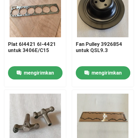
Plat 6I4421 6I-4421
Fan Pulley 3926854
untuk 3406E/C15
untuk QSL9.3
mengirimkan
mengirimkan
permintaan
permintaan
Beranda
Produk
Video