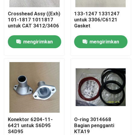
Crosshead Assy ((Exh)
133-1247 1331247
Tentang Kami
101-1817 1011817
untuk 3306/C6121
untuk CAT 3412/3406
Gasket
Tur Pabrik
mengirimkan
mengirimkan
permintaan
permintaan
Kontrol Kualitas
Hubungi Kami
Berita
unduh
Konektor 6204-11-
O-ring 3014668
6421 untuk S6D95
Bagian pengganti
S4D95
KTA19
Blog