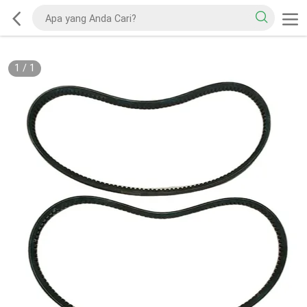
1
/
1