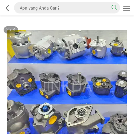
2
/
4