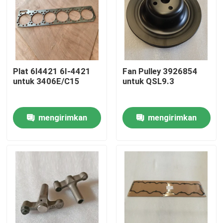
Plat 6I4421 6I-4421
Fan Pulley 3926854
untuk 3406E/C15
untuk QSL9.3
mengirimkan
mengirimkan
permintaan
permintaan
Beranda
Produk
Video