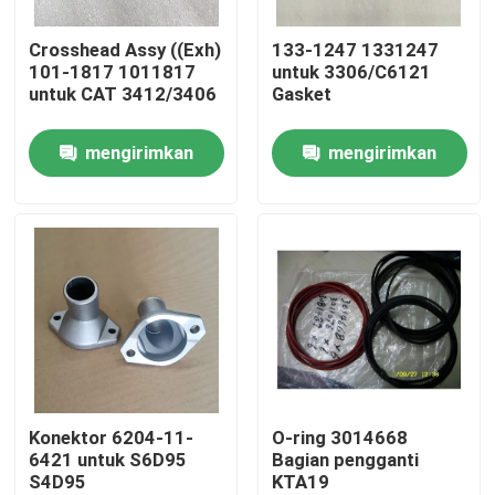
Crosshead Assy ((Exh)
133-1247 1331247
Tentang Kami
101-1817 1011817
untuk 3306/C6121
untuk CAT 3412/3406
Gasket
Tur Pabrik
mengirimkan
mengirimkan
permintaan
permintaan
Kontrol Kualitas
Hubungi Kami
Berita
unduh
Konektor 6204-11-
O-ring 3014668
6421 untuk S6D95
Bagian pengganti
S4D95
KTA19
Blog