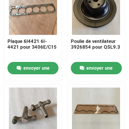
Plaque 6I4421 6I-
Poulie de ventilateur
4421 pour 3406E/C15
3926854 pour QSL9.3
envoyer une
envoyer une
demande
demande
À la maison
Produits
Vidéos