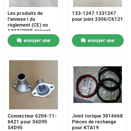
Les produits de
133-1247 1331247
À propos de nous
l'annexe I du
pour joint 3306/C6121
règlement (CE) no
1333/2008 doivent
Visite de l'usine
être présentés à
envoyer une
envoyer une
l'assemblée générale.
demande
demande
Contrôle qualité
Contactez-nous
Nouvelles
télécharger
Connecteur 6204-11-
Joint torique 3014668
6421 pour S6D95
Pièces de rechange
S4D95
pour KTA19
Le blog