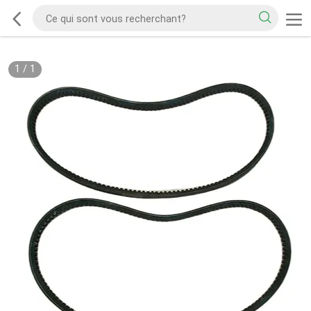
1
/
1