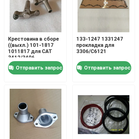
О нас
Экскурсия по заводу
Крестовина в сборе
133-1247 1331247
((выхл.) 101-1817
прокладка для
1011817 для CAT
3306/C6121
Контроль качества
3412/3406
Отправить запрос
Отправить запрос
Свяжитесь с нами
Новости
скачать
Блог