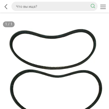
1
/
1