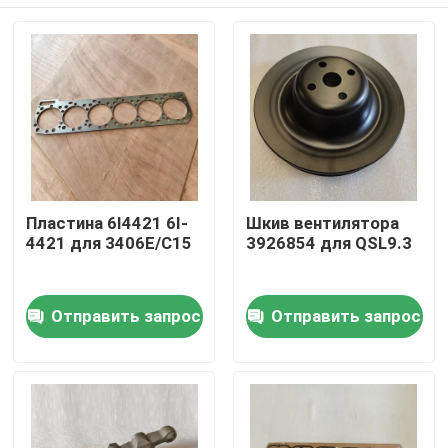
Пластина 6I4421 6I-
Шкив вентилятора
4421 для 3406E/C15
3926854 для QSL9.3
Домой
Отправить запрос
Отправить запрос
Продукты
Видеозаписи