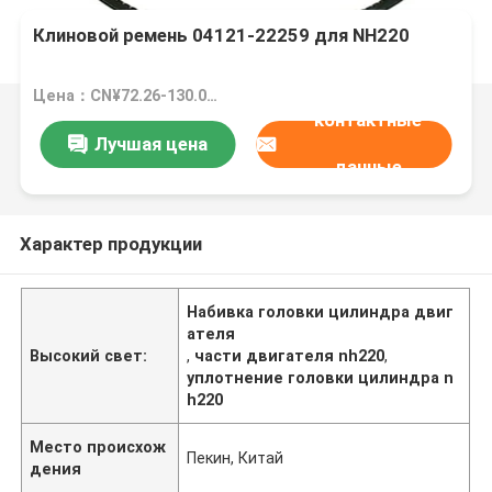
Клиновой ремень 04121-22259 для NH220
Цена：CN¥72.26-130.06/pieces
контактные
Лучшая цена
данные
Характер продукции
Набивка головки цилиндра двиг
ателя
Высокий свет:
,
части двигателя nh220
,
уплотнение головки цилиндра n
h220
Место происхож
Пекин, Китай
дения