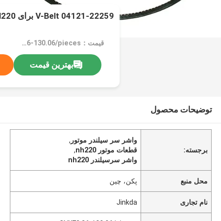
V-Belt 04121-22259 برای NH220
قیمت：CN¥72.26-130.06/pieces
بهترین قیمت
توضیحات محصول
واشر سر سیلندر موتور
,
برجسته:
قطعات موتور nh220
,
واشر سرسیلندر nh220
محل منبع
پکن، چین
نام تجاری
Jinkda