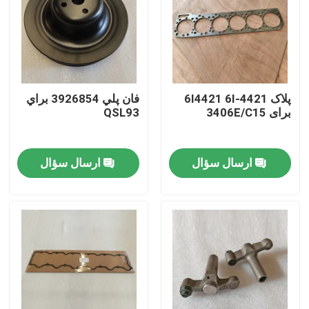
پلاک 6I4421 6I-4421
فان پلي 3926854 براي
برای 3406E/C15
QSL93
ارسال سؤال
ارسال سؤال
خانه
محصولات
ویدیو