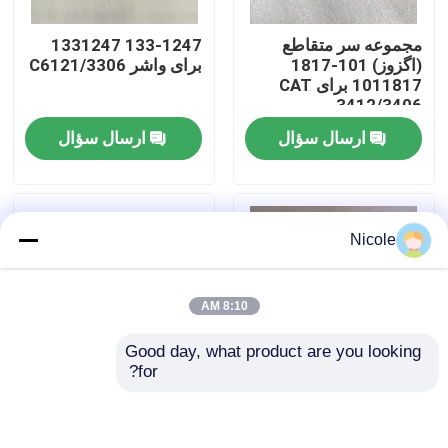
مجموعه سر متقاطع
133-1247 1331247
درباره ما
(اگزوز) 101-1817
برای واشر 3306/C6121
1011817 برای CAT
3412/3406
بازدید از کارخانه
ارسال سؤال
ارسال سؤال
کنترل کیفیت
Nicole
تماس با ما
8:10 AM
اخبار
Good day, what product are you looking 
for?
دانلود
رابط 6204-11-6421
O-ring 3014668
برای S6D95 S4D95
قطعات جایگزین KTA19
وبلاگ