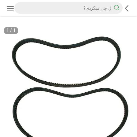
1
/
1