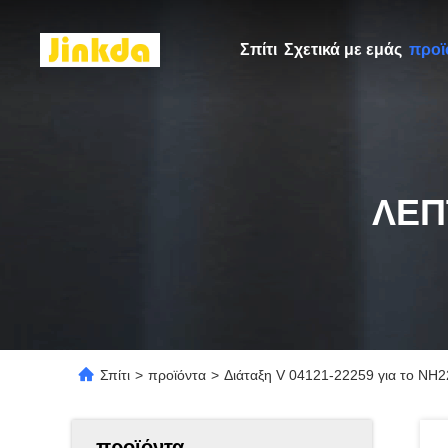
Σπίτι
Σχετικά με εμάς
προϊ
ΛΕΠ
Σπίτι
>
προϊόντα
>
Διάταξη V 04121-22259 για το NH2
προϊόντα