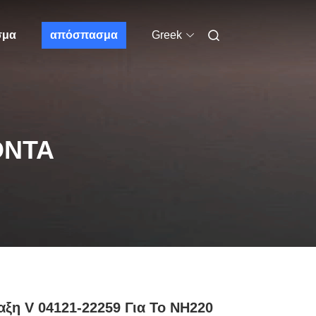
σμα
απόσπασμα
Greek
ΌΝΤΑ
αξη V 04121-22259 Για Το NH220