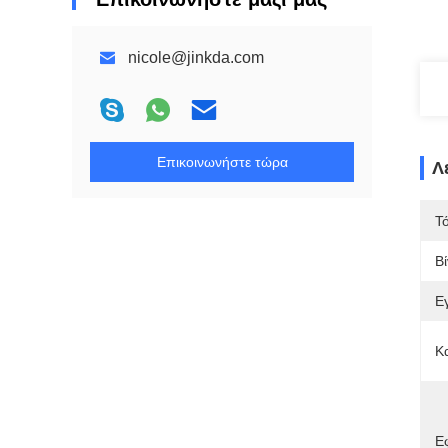
nicole@jinkda.com
Επικοινωνήστε τώρα
Λ
Τ
Β
Ε
Κ
Ε