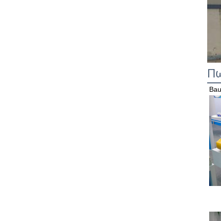
Πω
Bau