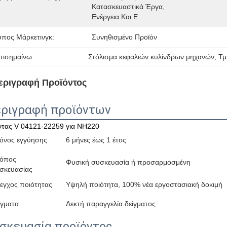
Κατασκευαστικά Έργα, 
Ενέργεια Και Ε
ύπος Μάρκετινγκ:
Συνηθισμένο Προϊόν
πισημαίνω:
Στόλισμα κεφαλιών κυλίνδρων μηχανών
, 
Τμ
εριγραφή Προϊόντος
ριγραφή προϊόντων
ντας V 04121-22259 για NH220
όνος εγγύησης
6 μήνες έως 1 έτος
όπος
Φυσική συσκευασία ή προσαρμοσμένη
σκευασίας
εγχος ποιότητας
Υψηλή ποιότητα, 100% νέα εργοστασιακή δοκιμή
ίγματα
Δεκτή παραγγελία δείγματος
σκευασία προϊόντος