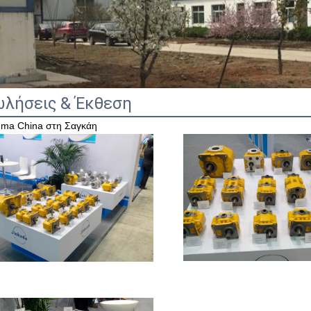
λήσεις & Έκθεση
ma China στη Σαγκάη