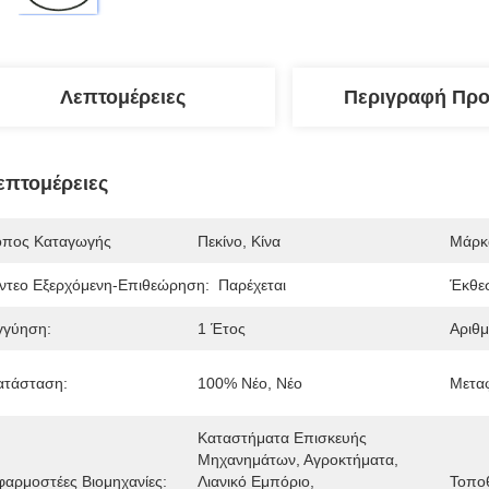
Λεπτομέρειες
Περιγραφή Προ
επτομέρειες
όπος Καταγωγής
Πεκίνο, Κίνα
Μάρκ
ίντεο Εξερχόμενη-Επιθεώρηση:
Παρέχεται
Έκθε
γγύηση:
1 Έτος
Αριθμ
ατάσταση:
100% Νέο, Νέο
Μετα
Καταστήματα Επισκευής 
Μηχανημάτων, Αγροκτήματα, 
φαρμοστέες Βιομηχανίες:
Λιανικό Εμπόριο, 
Τοπο