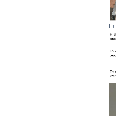
Ετ
Η B
συσ
Το 
σύσ
Τα 
και