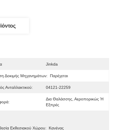
ϊόντος
α
Jinkda
ση Δοκιμής Μηχανημάτων:
Παρέχεται
ός Ανταλλακτικού:
04121-22259
Δια Θαλάσσης, Αεροπορικώς Ή 
φορά:
Εξπρές
θεσία Εκθεσιακού Χώρου:
Κανένας