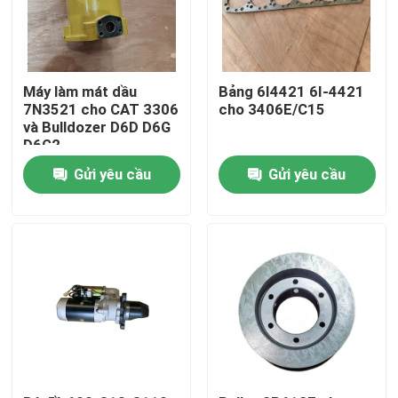
Máy làm mát dầu
Bảng 6I4421 6I-4421
7N3521 cho CAT 3306
cho 3406E/C15
và Bulldozer D6D D6G
D6G2
Gửi yêu cầu
Gửi yêu cầu
Nhà
Sản phẩm
Video