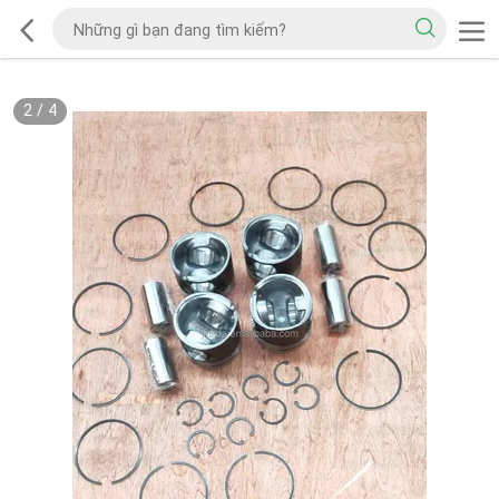
2
/
4