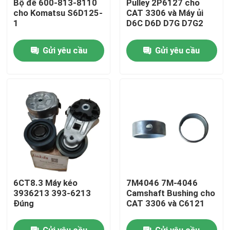
Bộ đề 600-813-8110
Pulley 2P6127 cho
cho Komatsu S6D125-
CAT 3306 và Máy ủi
1
D6C D6D D7G D7G2
Về chúng tôi
Gửi yêu cầu
Gửi yêu cầu
Chuyến tham quan nhà máy
Kiểm soát chất lượng
Liên hệ với chúng tôi
Tin tức
6CT8.3 Máy kéo
7M4046 7M-4046
tải xuống
3936213 393-6213
Camshaft Bushing cho
Đúng
CAT 3306 và C6121
Blog
Gửi yêu cầu
Gửi yêu cầu