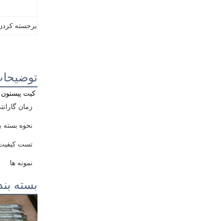
برجسته کردن
توضیحا
کیت پیستون 1004016P برای BF4M2012
زمان گارانت
نحوه بسته ب
تست کیفیت
نمونه ها
بسته بن