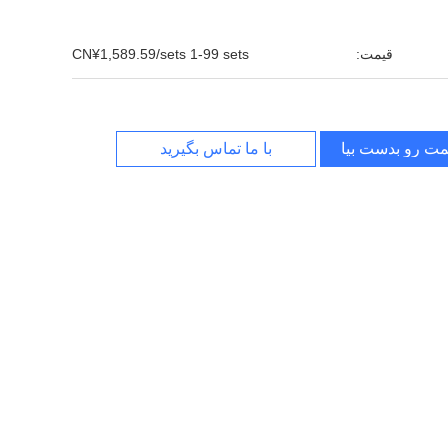
قیمت:
CN¥1,589.59/sets 1-99 sets
مت رو بدست بیار
با ما تماس بگیرید