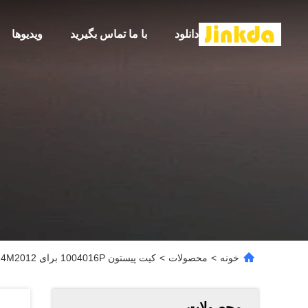
دانلود
با ما تماس بگیرید
ویدیوها
خونه
>
محصولات
>
کیت پیستون 1004016P برای BF4M2012
محصولات