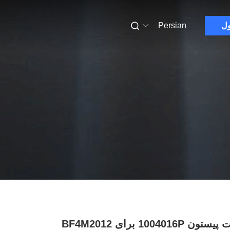
ول
Persian
تون 1004016P برای BF4M2012