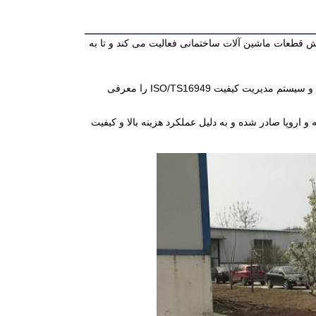
شرکت بازرگانی و تجاری Beijing Jinkda Trading&Business Co.,ltd در زمینه تولید و فروش قطعات ماشین آلات ساختمانی فعالیت می کند و تا به 
در سال 2005، کارخانه ما گواهینامه سیستم مدیریت کیفیت ISO9001:2000 را دریافت کرد و سیستم مدیریت کیفیت ISO/TS16949 را معرفی 
محصولات ما به بسیاری از کشورها در جنوب شرقی آسیا، آمریکای جنوبی، آفریقا، خاورمیانه و اروپا صادر شده و به دلیل عملکرد هزینه بالا و کیفیت 