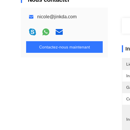
nicole@jinkda.com
Contactez-nous maintenant
I
Li
In
G
Co
In