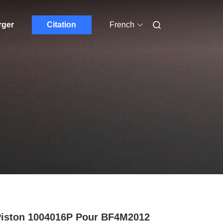
rger
Citation
French
Piston 1004016P Pour BF4M2012