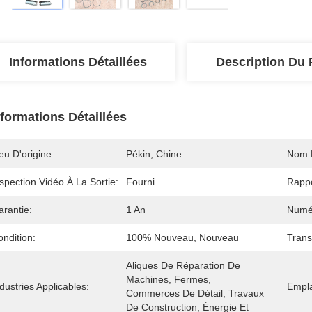
Informations Détaillées
Description Du 
nformations Détaillées
eu D'origine
Pékin, Chine
Nom 
spection Vidéo À La Sortie:
Fourni
Rappo
arantie:
1 An
Numé
ndition:
100% Nouveau, Nouveau
Trans
Aliques De Réparation De 
Machines, Fermes, 
dustries Applicables:
Empla
Commerces De Détail, Travaux 
De Construction, Énergie Et 