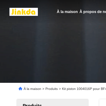
À la maison
À propos de n
À la maison
>
Produits
>
Kit piston 1004016P pour B
Produits