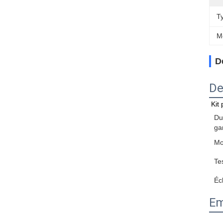
T
M
D
De
Kit
Du
ga
Mo
Te
Éc
Em