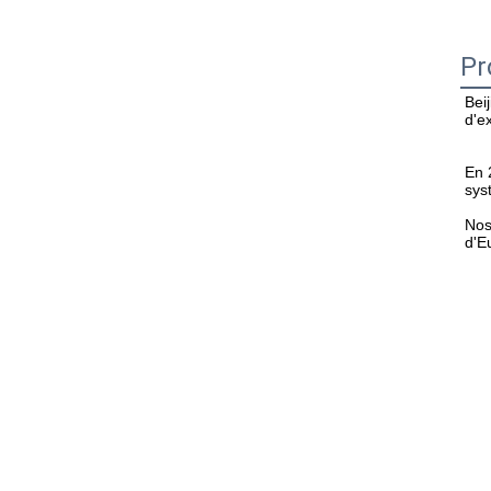
Pr
Bei
d'e
En 
sys
Nos
d'E