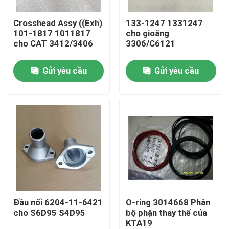
Crosshead Assy ((Exh)
133-1247 1331247
Về chúng tôi
101-1817 1011817
cho gioăng
cho CAT 3412/3406
3306/C6121
Chuyến tham quan nhà máy
Gửi yêu cầu
Gửi yêu cầu
Kiểm soát chất lượng
Liên hệ với chúng tôi
Tin tức
tải xuống
Đầu nối 6204-11-6421
O-ring 3014668 Phân
cho S6D95 S4D95
bộ phận thay thế của
KTA19
Blog