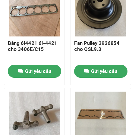
Bảng 6I4421 6I-4421
Fan Pulley 3926854
cho 3406E/C15
cho QSL9.3
Gửi yêu cầu
Gửi yêu cầu
Nhà
Sản phẩm
Video