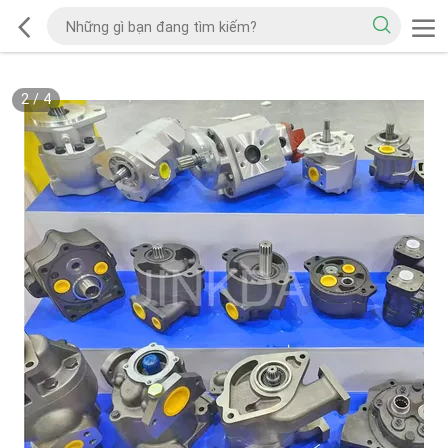
2
/
4