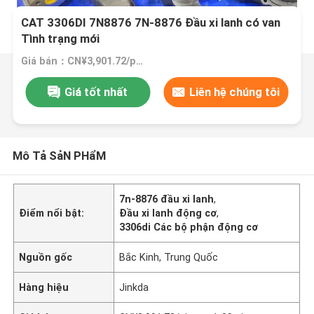
CAT 3306DI 7N8876 7N-8876 Đầu xi lanh có van
Tình trạng mới
Giá bán：CN¥3,901.72/pieces 1-99 pieces
Giá tốt nhất
Liên hệ chúng tôi
Mô Tả SảN PHẩM
7n-8876 đầu xi lanh
,
Điểm nổi bật:
Đầu xi lanh động cơ
,
3306di Các bộ phận động cơ
Nguồn gốc
Bắc Kinh, Trung Quốc
Hàng hiệu
Jinkda