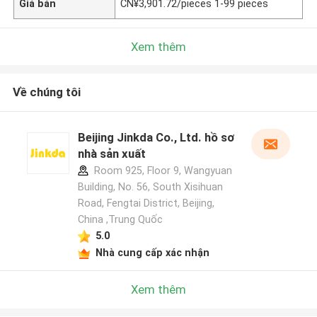
Giá bán
CN¥3,901.72/pieces 1-99 pieces
Xem thêm
Về chúng tôi
Beijing Jinkda Co., Ltd. hồ sơ
nhà sản xuất
Room 925, Floor 9, Wangyuan
Building, No. 56, South Xisihuan
Road, Fengtai District, Beijing,
China ,Trung Quốc
5.0
Nhà cung cấp xác nhận
Xem thêm