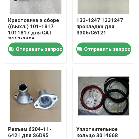
О нас
Крестовина в сборе
133-1247 1331247
((выхл.) 101-1817
прокладка для
1011817 для CAT
3306/C6121
Экскурсия по заводу
3412/3406
Отправить запрос
Отправить запрос
Контроль качества
Свяжитесь с нами
Новости
скачать
Разъем 6204-11-
Уплотнительное
6421 для S6D95
кольцо 3014668
Блог