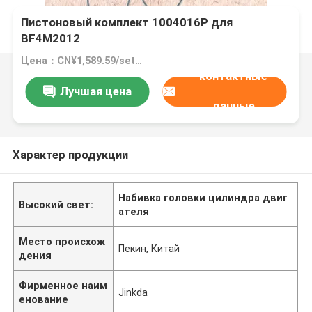
Пистоновый комплект 1004016P для
BF4M2012
Цена：CN¥1,589.59/sets 1-99 sets
контактные
Лучшая цена
данные
Характер продукции
Набивка головки цилиндра двиг
Высокий свет:
ателя
Место происхож
Пекин, Китай
дения
Фирменное наим
Jinkda
енование