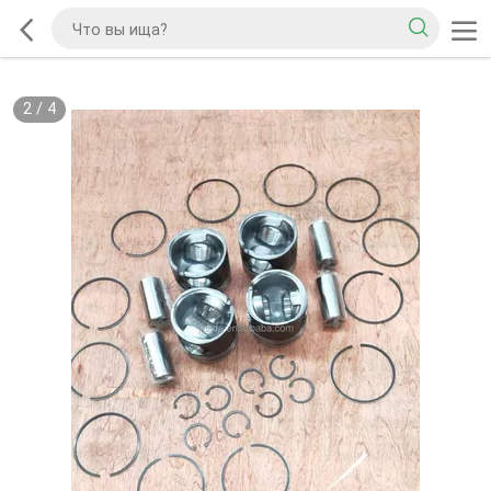
2
/
4