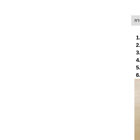
กา
1
2
3
4.
5
6