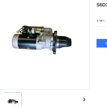
S6D
ราคา:
ห