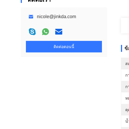
nicole@jinkda.com
ติดต่อตอนนี้
ข
สถ
ก
ก
ห
ค
น้