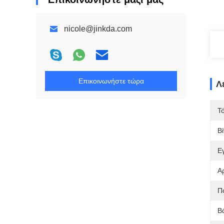
nicole@jinkda.com
Επικοινωνήστε τώρα
Λ
Τ
Β
Ε
Αρ
Π
Β