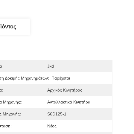
ϊόντος
α
Jkd
ση Δοκιμής Μηχανημάτων:
Παρέχεται
α:
Αρχικός Κινητήρας
α Μηχανής::
Ανταλλακτικά Κινητήρα
ς Μηχανής:
S6D125-1
σταση:
Νέος