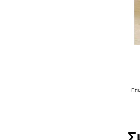
Ετι
Σ