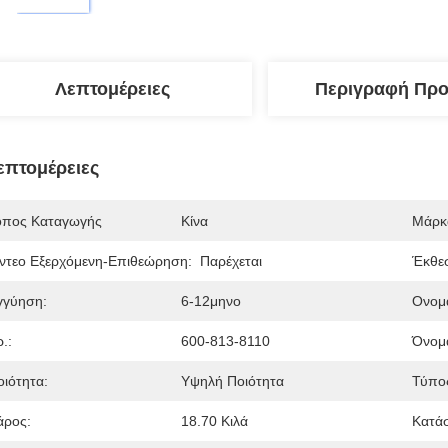
Λεπτομέρειες
Περιγραφή Προ
επτομέρειες
όπος Καταγωγής
Κίνα
Μάρκ
ίντεο Εξερχόμενη-Επιθεώρηση:
Παρέχεται
Έκθε
γγύηση:
6-12μηνο
Ονομ
.:
600-813-8110
Όνομ
οιότητα:
Υψηλή Ποιότητα
Τύπο
άρος:
18.70 Κιλά
Κατά