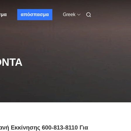
σμα
απόσπασμα
Greek
ΌΝΤΑ
νή Εκκίνησης 600-813-8110 Για