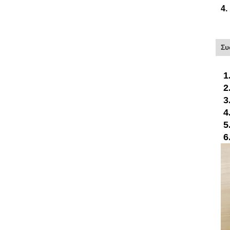
4.
Συ
1
2
3
4
5
6