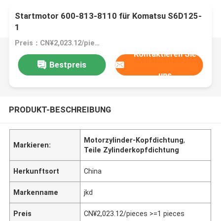
Startmotor 600-813-8110 für Komatsu S6D125-
1
Preis：CN¥2,023.12/pieces >=1 pieces
Kontaktieren Sie
Bestpreis
uns
PRODUKT-BESCHREIBUNG
Motorzylinder-Kopfdichtung
,
Markieren:
Teile Zylinderkopfdichtung
Herkunftsort
China
Markenname
jkd
Preis
CN¥2,023.12/pieces >=1 pieces