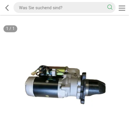
1
/
1