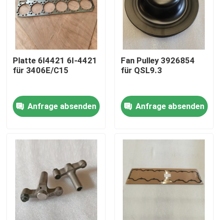
Platte 6I4421 6I-4421
Fan Pulley 3926854
für 3406E/C15
für QSL9.3
Anfrage absenden
Anfrage absenden
Heim
Produkte
Videos