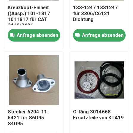
Kreuzkopf-Einheit
133-1247 1331247
((Ausp.) 101-1817
für 3306/C6121
Über uns
1011817 für CAT
Dichtung
3412/3406
Anfrage absenden
Anfrage absenden
Werksbesichtigung
Qualitätskontrolle
Kontakt mit uns
Neuigkeiten
Herunterladen
Stecker 6204-11-
O-Ring 3014668
6421 für S6D95
Ersatzteile von KTA19
S4D95
Blog