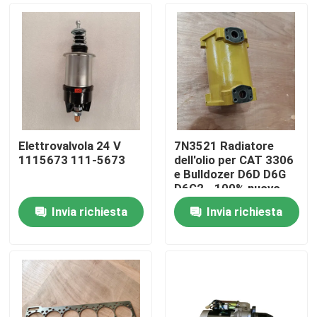
Elettrovalvola 24 V
7N3521 Radiatore
1115673 111-5673
dell'olio per CAT 3306
e Bulldozer D6D D6G
D6G2 - 100% nuovo
con 1 anno di garanzia
Invia richiesta
Invia richiesta
Casa.
Prodotti
Video