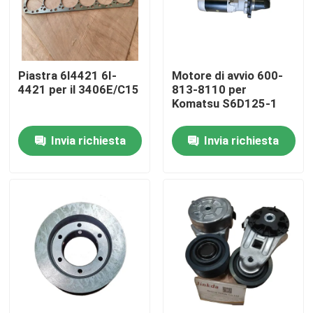
Chi Siamo
Piastra 6I4421 6I-
Motore di avvio 600-
Visita alla fabbrica
4421 per il 3406E/C15
813-8110 per
Komatsu S6D125-1
Controllo della qualità
Invia richiesta
Invia richiesta
Contattaci
Notizie
scarica
Blog