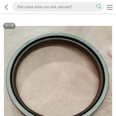
2
/
3