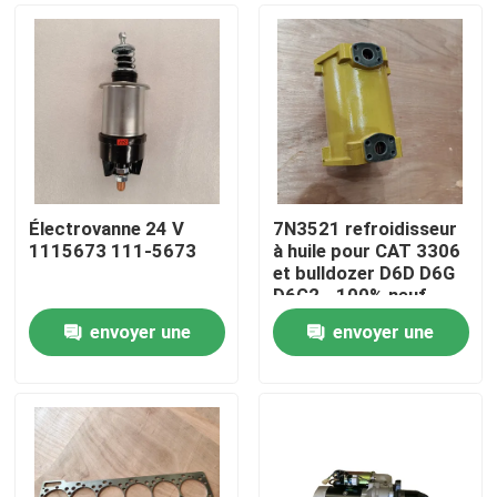
Électrovanne 24 V
7N3521 refroidisseur
1115673 111-5673
à huile pour CAT 3306
et bulldozer D6D D6G
D6G2 - 100% neuf
avec une garantie d'un
envoyer une
envoyer une
an
À la maison
demande
demande
Produits
Vidéos