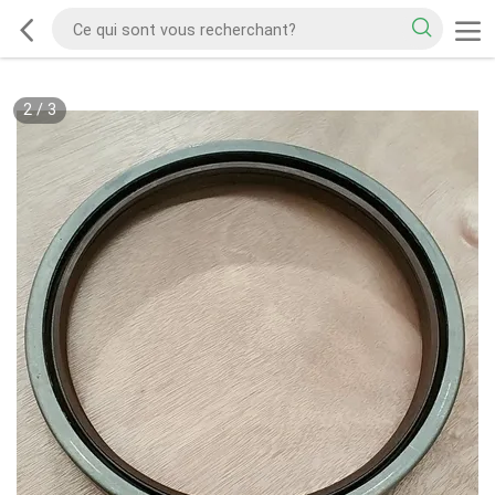
2
/
3