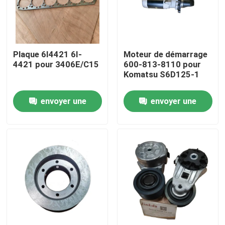
À propos de nous
Plaque 6I4421 6I-
Moteur de démarrage
Visite de l'usine
4421 pour 3406E/C15
600-813-8110 pour
Komatsu S6D125-1
Contrôle qualité
envoyer une
envoyer une
demande
demande
Contactez-nous
Nouvelles
télécharger
Le blog