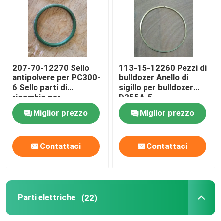
Chiedi un preventivo
Download
207-70-12270 Sello
113-15-12260 Pezzi di
antipolvere per PC300-
bulldozer Anello di
6 Sello parti di
sigillo per bulldozer
Parti della trasmissione
ricambio per
D355A-5
escavatori
Miglior prezzo
Miglior prezzo
parti del bulldozer
Contattaci
Contattaci
parti del caricatore
Anello con sigillo
Parti elettriche
(22)
Parti elettriche