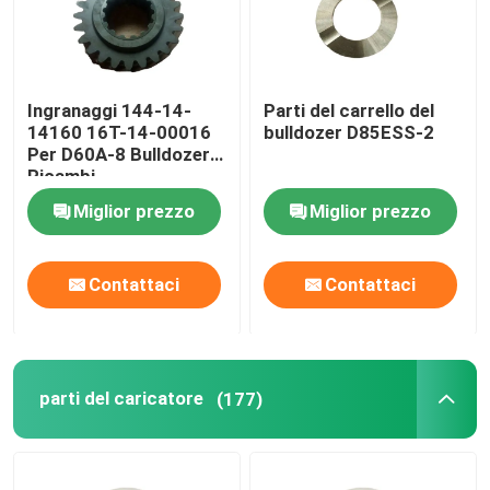
Ingranaggi 144-14-
Parti del carrello del
14160 16T-14-00016
bulldozer D85ESS-2
Per D60A-8 Bulldozer
Ricambi
Miglior prezzo
Miglior prezzo
Contattaci
Contattaci
Casa.
parti del caricatore
(177)
Prodotti
Video