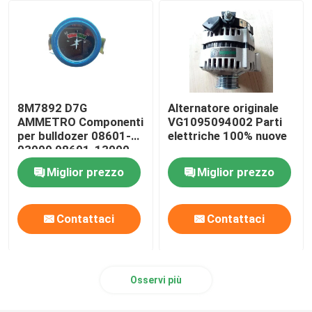
Parti di escavatori
Parti di calibrazione
8M7892 D7G
Alternatore originale
Parti idrauliche
AMMETRO Componenti
VG1095094002 Parti
per bulldozer 08601-
elettriche 100% nuove
03000 08601-13000
Parti di motori
Miglior prezzo
Miglior prezzo
Contattaci
Contattaci
Osservi più