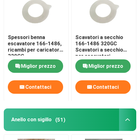
Chi Siamo
Spessori benna
Scavatori a secchio
Visita alla fabbrica
escavatore 166-1486,
166-1486 320GC
ricambi per caricatore
Scavatori a secchio
320GC
per escavatori
Controllo della qualità
Miglior prezzo
Miglior prezzo
Contattaci
Contattaci
Contattaci
Notizie
scarica
Anello con sigillo
(51)
Blog