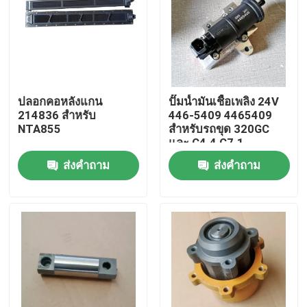
เกี่ยวกับเรา
ทัวร์โรงงาน
ปลอกคอหลังแกน
ปั๊มน้ำมันเชื้อเพลิง 24V
214836 สำหรับ
446-5409 4465409
การควบคุมคุณภาพ
NTA855
สำหรับรถขุด 320GC
และ C4.4 C7.1
ส่งคำถาม
ส่งคำถาม
ติดต่อเรา
ข่าว
ดาวน์โหลด
บล็อก