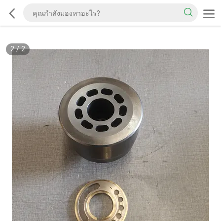
2
/
2