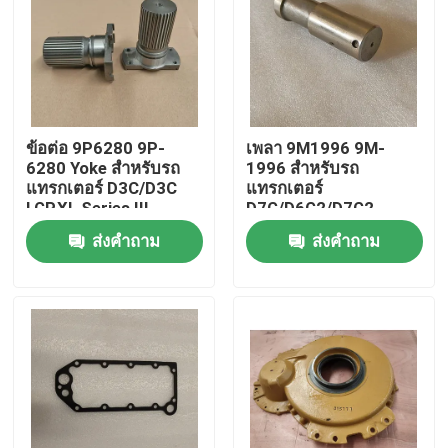
เกี่ยวกับเรา
ทัวร์โรงงาน
ข้อต่อ 9P6280 9P-
เพลา 9M1996 9M-
6280 Yoke สำหรับรถ
1996 สำหรับรถ
การควบคุมคุณภาพ
แทรกเตอร์ D3C/D3C
แทรกเตอร์
LGP,XL Series III
D7G/D6G2/D7G2
ส่งคำถาม
ส่งคำถาม
ติดต่อเรา
ข่าว
ดาวน์โหลด
บล็อก