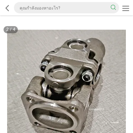
2
/
4