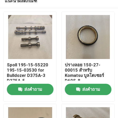
แนะนำผลิตภัณฑ์
Spoll 195-15-55220
ปรางลอย 150-27-
195-15-03530 for
00015 สําหรับ
Bulldozer D375A-3
Komatsu บูลโดเซอร์
D375A-5
D60S-8
หน้าแรก
ส่งคำถาม
ส่งคำถาม
สินค้า
วิดีโอ