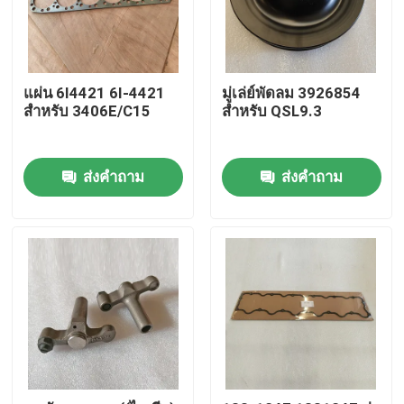
แผ่น 6I4421 6I-4421
มู่เล่ย์พัดลม 3926854
สําหรับ 3406E/C15
สำหรับ QSL9.3
ส่งคำถาม
ส่งคำถาม
หน้าแรก
สินค้า
วิดีโอ