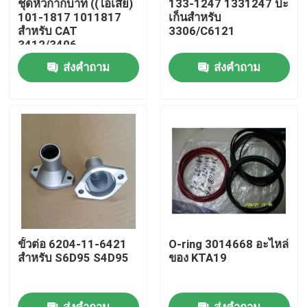
ชุดหัวกากบาท ((ไอเสีย)
133-1247 1331247 ปะ
101-1817 1011817
เก็นสำหรับ
สำหรับ CAT
3306/C6121
เกี่ยวกับเรา
3412/3406
ส่งคำถาม
ส่งคำถาม
ทัวร์โรงงาน
การควบคุมคุณภาพ
ติดต่อเรา
ข่าว
ขั้วต่อ 6204-11-6421
O-ring 3014668 อะไหล่
ดาวน์โหลด
สำหรับ S6D95 S4D95
ของ KTA19
บล็อก
ส่งคำถาม
ส่งคำถาม