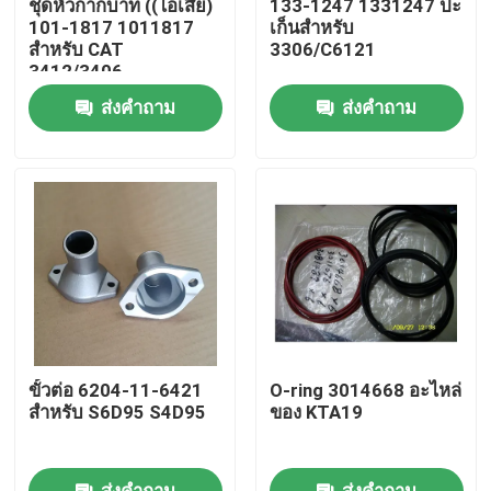
ชุดหัวกากบาท ((ไอเสีย)
133-1247 1331247 ปะ
101-1817 1011817
เก็นสำหรับ
สำหรับ CAT
3306/C6121
เกี่ยวกับเรา
3412/3406
ส่งคำถาม
ส่งคำถาม
ทัวร์โรงงาน
การควบคุมคุณภาพ
ติดต่อเรา
ข่าว
ขั้วต่อ 6204-11-6421
O-ring 3014668 อะไหล่
ดาวน์โหลด
สำหรับ S6D95 S4D95
ของ KTA19
บล็อก
ส่งคำถาม
ส่งคำถาม