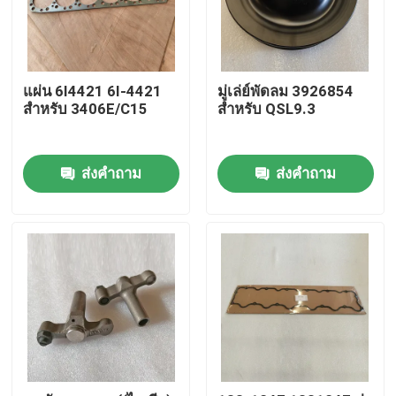
แผ่น 6I4421 6I-4421
มู่เล่ย์พัดลม 3926854
สําหรับ 3406E/C15
สำหรับ QSL9.3
ส่งคำถาม
ส่งคำถาม
หน้าแรก
สินค้า
วิดีโอ