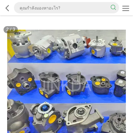
2
/
3