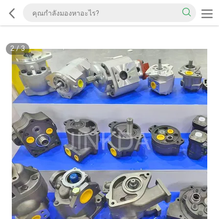
2
/
3