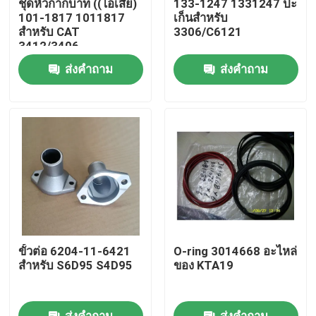
ชุดหัวกากบาท ((ไอเสีย)
133-1247 1331247 ปะ
101-1817 1011817
เก็นสำหรับ
สำหรับ CAT
3306/C6121
เกี่ยวกับเรา
3412/3406
ส่งคำถาม
ส่งคำถาม
ทัวร์โรงงาน
การควบคุมคุณภาพ
ติดต่อเรา
ข่าว
ขั้วต่อ 6204-11-6421
O-ring 3014668 อะไหล่
ดาวน์โหลด
สำหรับ S6D95 S4D95
ของ KTA19
บล็อก
ส่งคำถาม
ส่งคำถาม