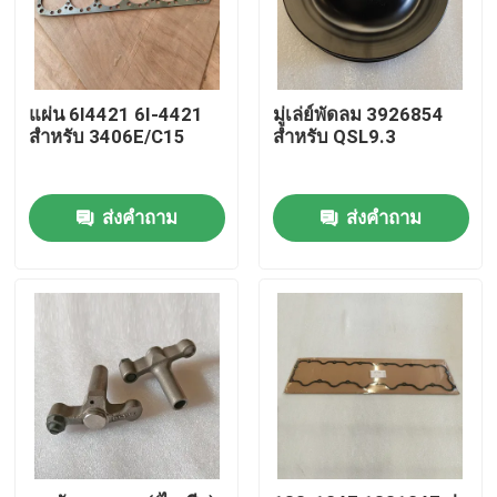
แผ่น 6I4421 6I-4421
มู่เล่ย์พัดลม 3926854
สําหรับ 3406E/C15
สำหรับ QSL9.3
ส่งคำถาม
ส่งคำถาม
หน้าแรก
สินค้า
วิดีโอ