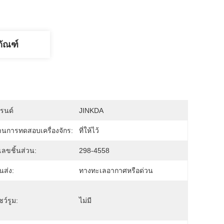
ภัณฑ์
บรนด์
JINKDA
นการทดสอบเครื่องจักร:
ที่ให้ไว้
ลขชิ้นส่วน:
298-4558
ส่ง:
ทางทะเลอากาศหรือด่วน
โชว์รูม:
ไม่มี