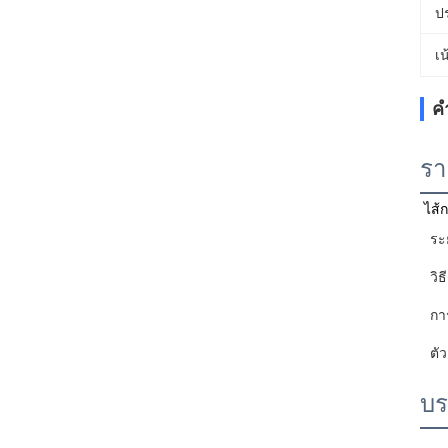
ป
เน
ค
รา
ไส้
ระ
วิ
กา
ตัว
บร