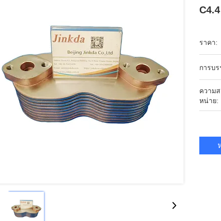
C4.4
ราคา:
การบร
ความส
หน่าย:
ห