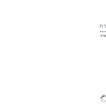
กา
งาน