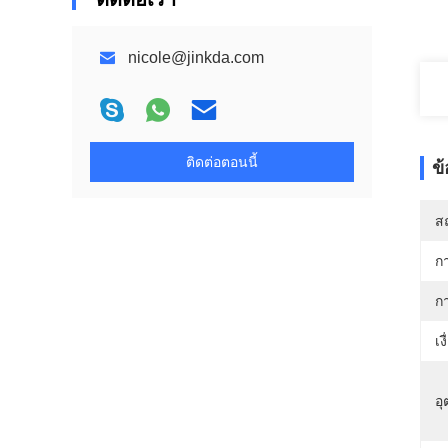
nicole@jinkda.com
ติดต่อตอนนี้
ข
สถ
ก
ก
เง
อุ