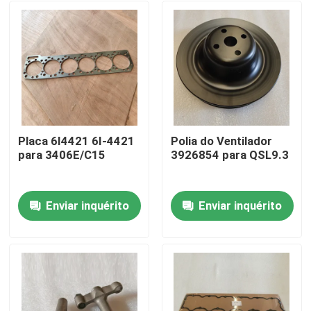
Placa 6I4421 6I-4421
Polia do Ventilador
para 3406E/C15
3926854 para QSL9.3
Enviar inquérito
Enviar inquérito
Início
Produtos
Vídeos