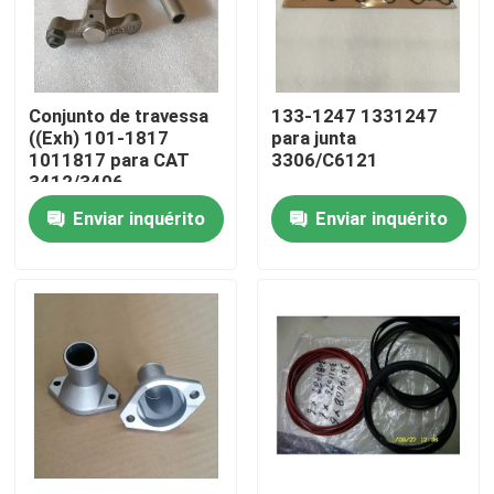
Sobre nós
Conjunto de travessa
133-1247 1331247
Visita à fábrica
((Exh) 101-1817
para junta
1011817 para CAT
3306/C6121
3412/3406
Controle de Qualidade
Enviar inquérito
Enviar inquérito
Contacte-nos
Notícias
baixar
Blogue