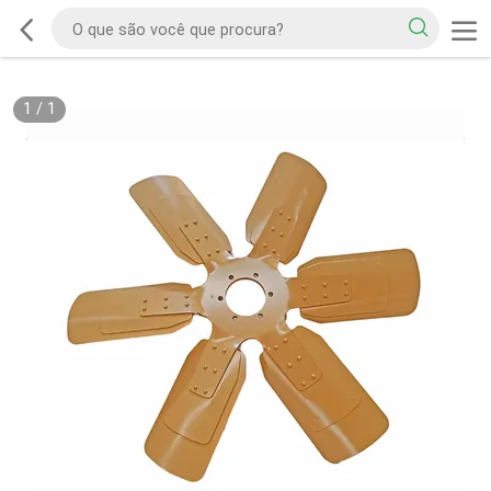
1
/
1