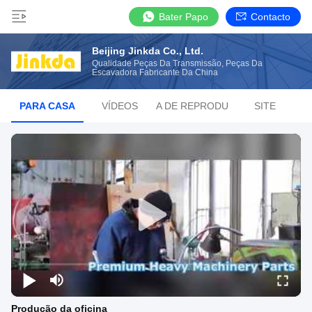
Bater Papo
Contacto
Beijing Jinkda Co., Ltd.
Qualidade Peças Da Transmissão, Peças Da
Escavadora Fabricante Da China
PARA CASA
VÍDEOS
LISTA DE REPRODUÇÃO
SITE
Produção da oficina