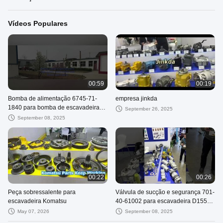
Vídeos Populares
00:59
00:19
Bomba de alimentação 6745-71-
empresa jinkda
1840 para bomba de escavadeira
September 26, 2025
PC300-8
September 08, 2025
00:22
00:26
Peça sobressalente para
Válvula de sucção e segurança 701-
escavadeira Komatsu
40-61002 para escavadeira D155A-
1
May 07, 2026
September 08, 2025