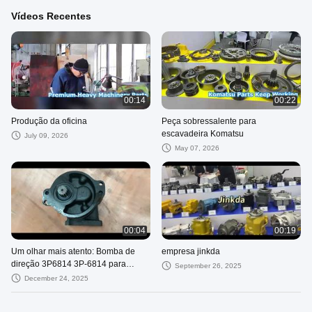
Vídeos Recentes
00:14
00:22
Produção da oficina
Peça sobressalente para
escavadeira Komatsu
July 09, 2026
May 07, 2026
00:04
00:19
Um olhar mais atento: Bomba de
empresa jinkda
direção 3P6814 3P-6814 para
September 26, 2025
escavadeira D6D
December 24, 2025