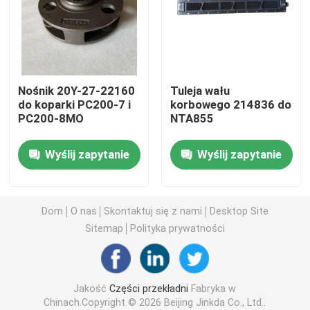
Poproś o wycenę
Download
Nośnik 20Y-27-22160
Tuleja wału
do koparki PC200-7 i
korbowego 214836 do
PC200-8MO
NTA855
Części przekładni
Wyślij zapytanie
Wyślij zapytanie
Części spychacza
części ładowarki
Dom
O nas
Skontaktuj się z nami
Desktop Site
Sitemap
Polityka prywatności
Pierścień uszczelniający
Jakość
Części przekładni
Fabryka w
Części elektryczne
Chinach.Copyright © 2026 Beijing Jinkda Co., Ltd..