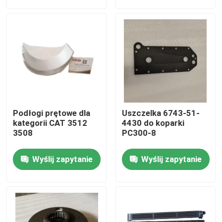
O nas
Wycieczka po fabryce
Kontrola jakości
Podłogi prętowe dla
Uszczelka 6743-51-
Skontaktuj się z nami
kategorii CAT 3512
4430 do koparki
3508
PC300-8
Aktualności
Wyślij zapytanie
Wyślij zapytanie
pobierz
Blog