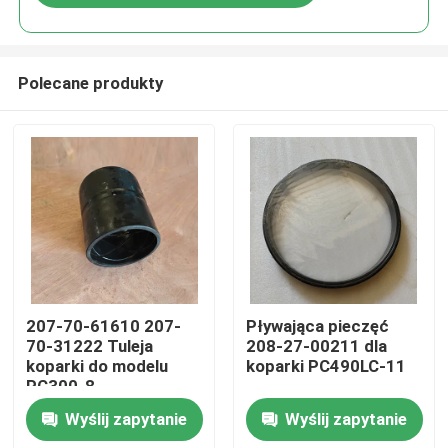
Polecane produkty
Do domu
207-70-61610 207-
Pływająca pieczęć
70-31222 Tuleja
208-27-00211 dla
koparki do modelu
koparki PC490LC-11
Produkty
PC300-8
Wyślij zapytanie
Wyślij zapytanie
Filmy