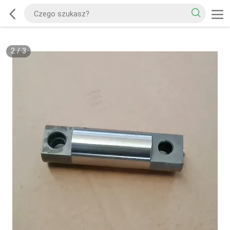
2
/
3