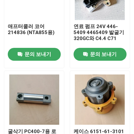
우리 에 관한 것
애프터쿨러 코어
연료 펌프 24V 446-
214836 (NTA855용)
5409 4465409 발굴기
공장 투어
320GC와 C4.4 C71
문의 보내기
문의 보내기
품질 관리
저희와 연락
뉴스
다운로드
블로그
굴삭기 PC400-7용 로
케이스 6151-61-3101