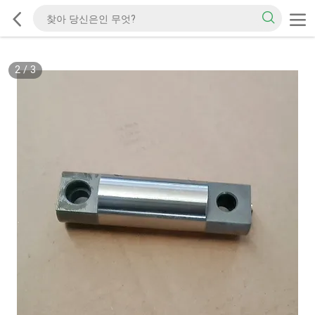
2
/
3