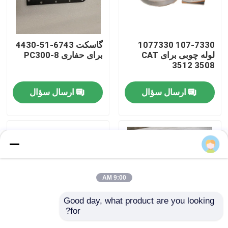
درباره ما
107-7330 1077330
گاسکت 6743-51-4430
لوله چوبی برای CAT
برای حفاری PC300-8
بازدید از کارخانه
3512 3508
ارسال سؤال
ارسال سؤال
کنترل کیفیت
تماس با ما
Nicole
اخبار
9:00 AM
دانلود
Good day, what product are you looking 
for?
وبلاگ
کریر 20Y-27-22160
بعد از جمع کردن هسته