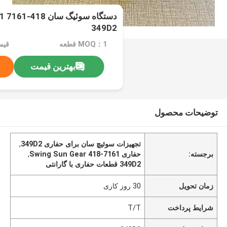
349D2
MOQ：1 قطعه
قیمت：iece
بهترین قیمت
توضیحات محصول
تجهیزات سوئیچ سان برای حفاری 349D2
,
برجسته:
حفاری Swing Sun Gear 418-7161
,
349D2 قطعات حفاری با گارانتی
زمان تحویل
30 روز کاری
شرایط پرداخت
T/T