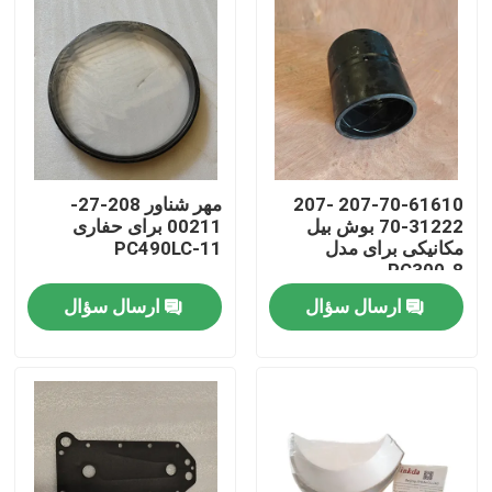
207-70-61610 207-
مهر شناور 208-27-
70-31222 بوش بیل
00211 برای حفاری
مکانیکی برای مدل
PC490LC-11
PC300-8
ارسال سؤال
ارسال سؤال
خانه
محصولات
ویدیو