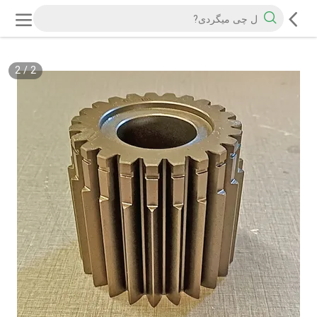
2
/
2