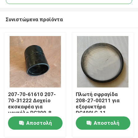
Συνιστώμενα προϊόντα
207-70-61610 207-
Πλωτή σφραγίδα
Σπίτι
70-31222 Δοχείο
208-27-00211 για
εκσκαφέα για
εξορυκτήρα
μοντέλο PC300-8
PC490LC-11
Προϊόντα
Αποστολή
Αποστολή
ερώτησης
ερώτησης
Βίντεο