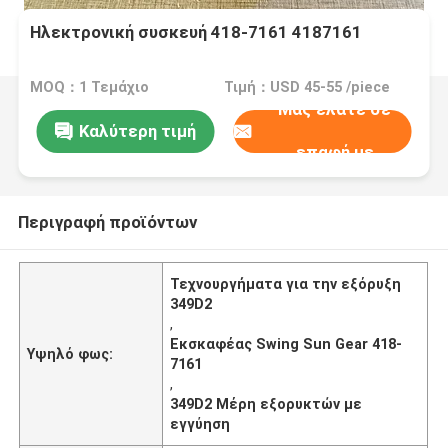
Ηλεκτρονική συσκευή 418-7161 4187161
MOQ：1 Τεμάχιο
Τιμή：USD 45-55 /piece
Μας ελάτε σε
Καλύτερη τιμή
επαφή με
Περιγραφή προϊόντων
Τεχνουργήματα για την εξόρυξη
349D2
,
Εκσκαφέας Swing Sun Gear 418-
Υψηλό φως:
7161
,
349D2 Μέρη εξορυκτών με
εγγύηση