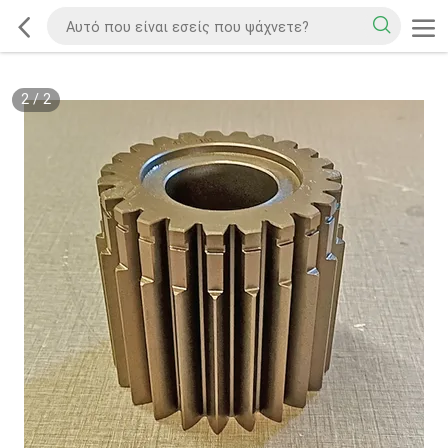
2
/
2