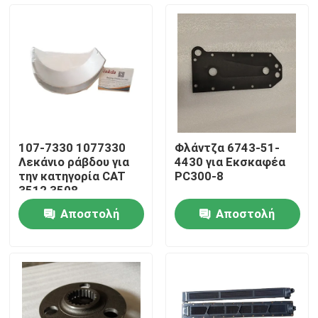
Σχετικά με εμάς
Επισκέψεις στο εργοστάσιο
Έλεγχος Ποιότητας
107-7330 1077330
Φλάντζα 6743-51-
Λεκάνιο ράβδου για
4430 για Εκσκαφέα
Επικοινωνήστε μαζί μας
την κατηγορία CAT
PC300-8
3512 3508
Αποστολή
Αποστολή
Ειδήσεις
ερώτησης
ερώτησης
κατέβασμα
Ιστολόγιο