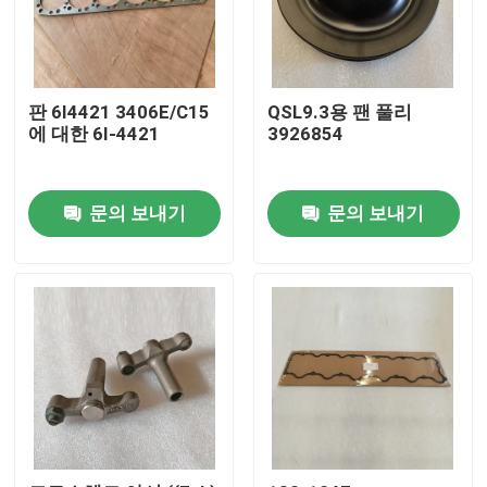
판 6I4421 3406E/C15
QSL9.3용 팬 풀리
에 대한 6I-4421
3926854
문의 보내기
문의 보내기
홈
제품
비디오