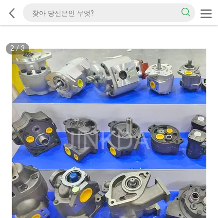
2
/
3