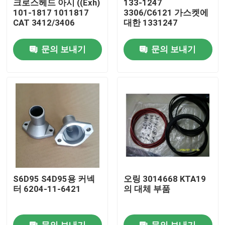
크로스헤드 아시 ((Exh)
133-1247
101-1817 1011817
3306/C6121 가스켓에
CAT 3412/3406
대한 1331247
우리 에 관한 것
문의 보내기
문의 보내기
공장 투어
품질 관리
저희와 연락
뉴스
S6D95 S4D95용 커넥
오링 3014668 KTA19
다운로드
터 6204-11-6421
의 대체 부품
블로그
문의 보내기
문의 보내기