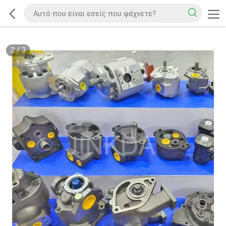
2
/
3