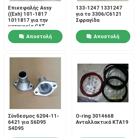
Επικεφαλής Assy
133-1247 1331247
((Exh) 101-1817
για το 3306/C6121
Σχετικά με εμάς
1011817 για την
Σφραγίδα
κατηγορία CAT
3412/3406
Αποστολή
Αποστολή
Επισκέψεις στο εργοστάσιο
ερώτησης
ερώτησης
Έλεγχος Ποιότητας
Επικοινωνήστε μαζί μας
Ειδήσεις
κατέβασμα
Σύνδεσμος 6204-11-
O-ring 3014668
6421 για S6D95
Ανταλλακτικά KTA19
S4D95
Ιστολόγιο