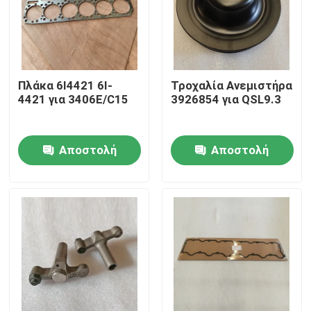
Πλάκα 6I4421 6I-
Τροχαλία Ανεμιστήρα
4421 για 3406E/C15
3926854 για QSL9.3
Αποστολή
Αποστολή
ερώτησης
ερώτησης
Σπίτι
Προϊόντα
Βίντεο