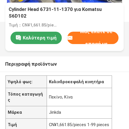
Cylinder Head 6731-11-1370 για Komatsu
S6D102
Τιμή：CN¥1,661.85/pieces 1-99 pieces
Μας ελάτε σε
Καλύτερη τιμή
επαφή με
Περιγραφή προϊόντων
Υψηλό φως:
Κυλινδροκεφαλή κινητήρα
Τόπος καταγωγή
Πεκίνο, Κίνα
ς
Μάρκα
Jinkda
Τιμή
CN¥1,661.85/pieces 1-99 pieces