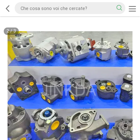
2
/
3