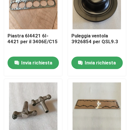
Piastra 6I4421 6I-
Puleggia ventola
4421 per il 3406E/C15
3926854 per QSL9.3
Invia richiesta
Invia richiesta
Casa.
Prodotti
Video