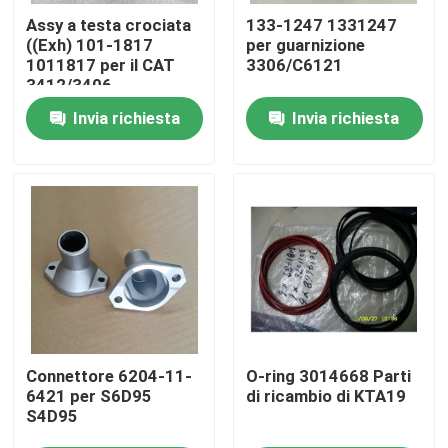
Assy a testa crociata
133-1247 1331247
((Exh) 101-1817
per guarnizione
Chi Siamo
1011817 per il CAT
3306/C6121
3412/3406
Invia richiesta
Invia richiesta
Visita alla fabbrica
Controllo della qualità
Contattaci
Notizie
scarica
Connettore 6204-11-
O-ring 3014668 Parti
6421 per S6D95
di ricambio di KTA19
S4D95
Blog