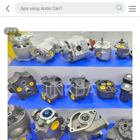
2
/
3