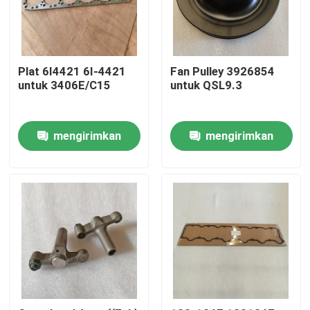
Plat 6I4421 6I-4421
Fan Pulley 3926854
untuk 3406E/C15
untuk QSL9.3
mengirimkan
mengirimkan
permintaan
permintaan
Beranda
Produk
Video