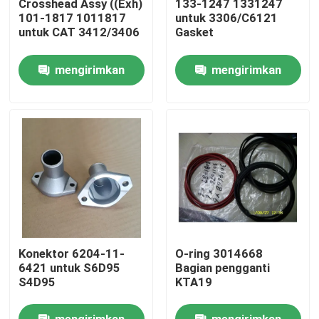
Crosshead Assy ((Exh)
133-1247 1331247
101-1817 1011817
untuk 3306/C6121
untuk CAT 3412/3406
Gasket
Tentang Kami
mengirimkan
mengirimkan
Tur Pabrik
permintaan
permintaan
Kontrol Kualitas
Hubungi Kami
Berita
Konektor 6204-11-
O-ring 3014668
unduh
6421 untuk S6D95
Bagian pengganti
S4D95
KTA19
Blog
mengirimkan
mengirimkan