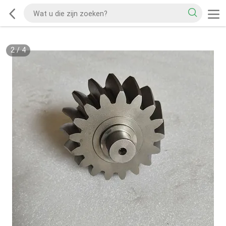
2
/
4