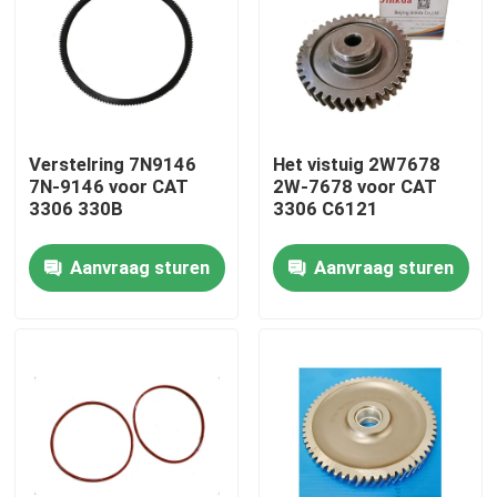
Over Ons
Fabriekstour
Verstelring 7N9146
Het vistuig 2W7678
7N-9146 voor CAT
2W-7678 voor CAT
Kwaliteitscontrole
3306 330B
3306 C6121
Aanvraag sturen
Aanvraag sturen
Neem contact met ons op
Nieuws
downloaden
Blog