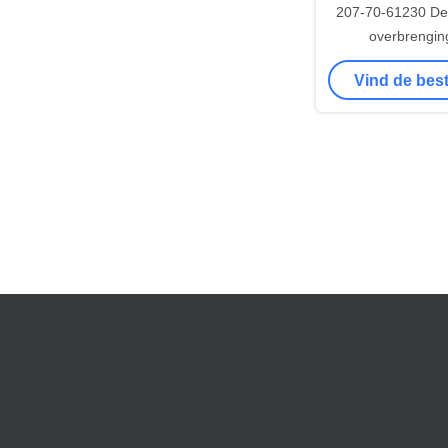
207-70-61230 Dee
overbrengin
graafmachine v
Vind de best
PC300