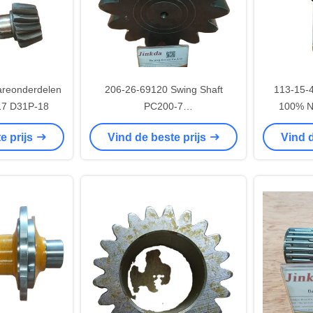
areonderdelen
206-26-69120 Swing Shaft
113-15-4
17 D31P-18
PC200-7
100% N
Graafmachineonderdelen
Onderdel
e prijs
Vind de beste prijs
Vind d
300mm Lengte