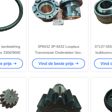
tandwielring
3P8432 3P-8432 Loopbus
07137-0550
ne 3306/966E
Transmissie Onderdelen Voor
bulldozer
D7G Bulldozer
e prijs
Vind de beste prijs
Vind d