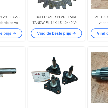
r As 113-27-
BULLDOZER PLANETAIRE
5M6126 
derdelen voor
TANDWIEL 14X-15-12440 Voor
voor 
hines
D65P-12 Transmissie
e prijs
Vind de beste prijs
Vind d
Onderdelen