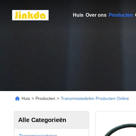
Huis
Over ons
Producten
Huis
>
Producten
>
Transmissiedelen Producten Online
Alle Categorieën