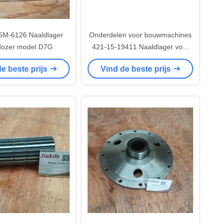
5M-6126 Naaldlager
Onderdelen voor bouwmachines
dozer model D7G
421-15-19411 Naaldlager voor
dozer model D65P-12
e beste prijs
Vind de beste prijs