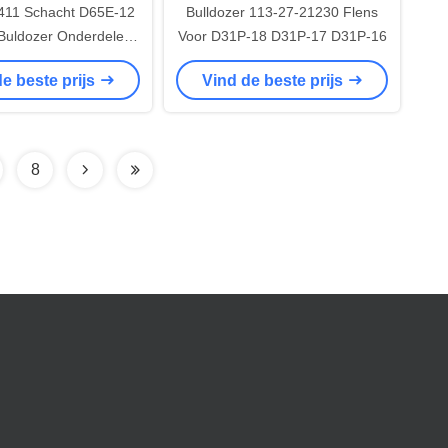
411 Schacht D65E-12
Bulldozer 113-27-21230 Flens
Buldozer Onderdelen
Voor D31P-18 D31P-17 D31P-16
Originele
e beste prijs
Vind de beste prijs
8