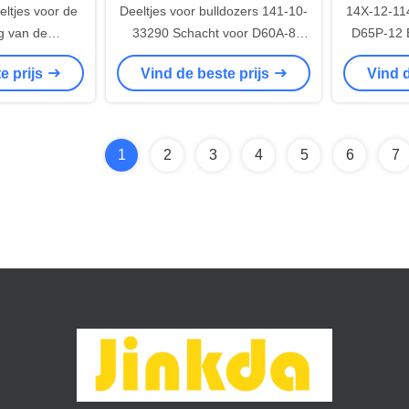
ltjes voor de
Deeltjes voor bulldozers 141-10-
14X-12-11
g van de
33290 Schacht voor D60A-8
D65P-12 
oor PC300-5
Bulldozer Transmissieonderdelen
e prijs
Vind de beste prijs
Vind d
-6
1
2
3
4
5
6
7