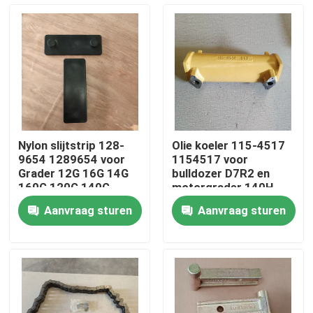
Over Ons
Fabriekstour
Kwaliteitscontrole
Nylon slijtstrip 128-
Olie koeler 115-4517
9654 1289654 voor
1154517 voor
Neem contact met ons op
Grader 12G 16G 14G
bulldozer D7R2 en
160G 120G 140G
motorgrader 140H
160H
Aanvraag sturen
Aanvraag sturen
Nieuws
downloaden
Blog