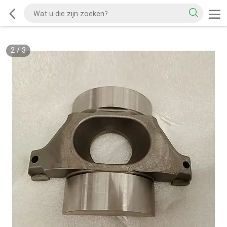
2
/
3