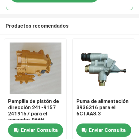
Productos recomendados
Inicio
Pampilla de pistón de
Puma de alimentación
dirección 241-9157
3936316 para el
2419157 para el
6CTAA8.3
Productos
cargador 966H
Enviar Consulta
Enviar Consulta
Los vídeos