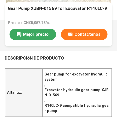
Gear Pump XJBN-01569 for Excavator R140LC-9
Precio：CN¥5,057.78/sets 1-99 sets
Mejor precio
Contáctenos
DESCRIPCIóN DE PRODUCTO
Gear pump for excavator hydraulic
system
,
Excavator hydraulic gear pump XJB
Alta luz:
N-01569
,
R140LC-9 compatible hydraulic gea
r pump