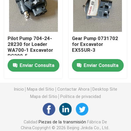
Solicitar una cotización
Download
Pilot Pump 704-24-
Gear Pump 0731702
28230 for Loader
for Excavator
WA700-1 Excavator
EX55UR-3
Piezas de la transmisión
PC200-5
Enviar Consulta
Enviar Consulta
piezas de la niveladora
piezas del cargador
Inicio
Mapa del Sitio
Contactar Ahora
Desktop Site
Mapa del Sitio
Política de privacidad
Anillo de cierre
Calidad
Piezas de la transmisión
Fábrica De
Partes eléctricas
China.Copyright © 2026 Beijing Jinkda Co., Ltd..