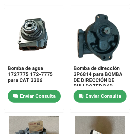
Sobre nosotros
Visita a la fábrica
Control de calidad
Bomba de agua
Bomba de dirección
Contáctenos
1727775 172-7775
3P6814 para BOMBA
para CAT 3306
DE DIRECCIÓN DE
BULLDOZER D6D
Noticias
Enviar Consulta
Enviar Consulta
descargar
El blog