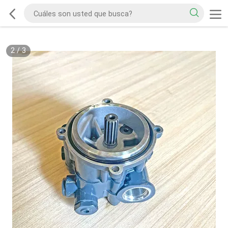
2
/
3