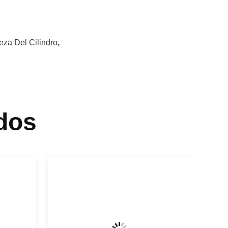
za Del Cilindro
,
dos