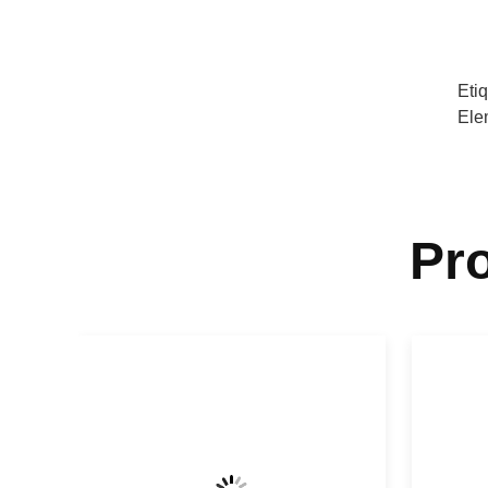
Eti
Ele
Pr