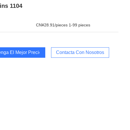
ins 1104
CN¥28.91/pieces 1-99 pieces
nga El Mejor Precio
Contacta Con Nosotros