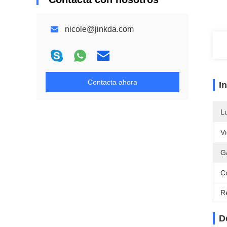
nicole@jinkda.com
Contacta ahora
I
L
Vi
G
C
Re
D