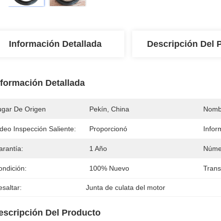
Información Detallada
Descripción Del 
nformación Detallada
ugar De Origen
Pekín, China
Nomb
deo Inspección Saliente:
Proporcionó
Infor
arantía:
1 Año
Núme
ondición:
100% Nuevo
Trans
saltar:
Junta de culata del motor
escripción Del Producto