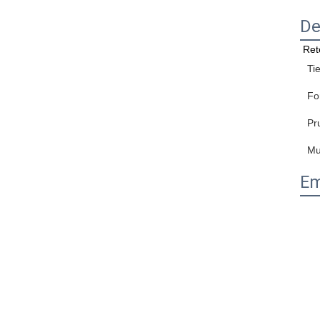
De
Ret
Ti
Fo
Pr
Mu
Em