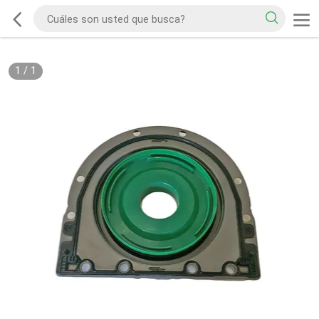
1
/
1