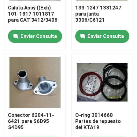
Culata Assy ((Exh)
133-1247 1331247
101-1817 1011817
para junta
Sobre nosotros
para CAT 3412/3406
3306/C6121
Enviar Consulta
Enviar Consulta
Visita a la fábrica
Control de calidad
Contáctenos
Noticias
descargar
Conector 6204-11-
O-ring 3014668
6421 para S6D95
Partes de repuesto
S4D95
del KTA19
El blog