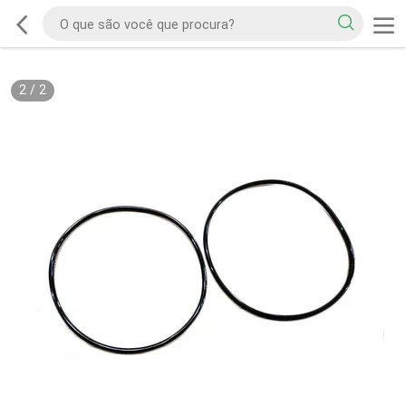
2
/
2