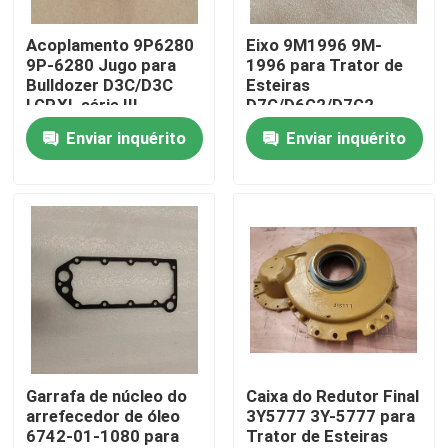
Acoplamento 9P6280
Eixo 9M1996 9M-
Sobre nós
9P-6280 Jugo para
1996 para Trator de
Bulldozer D3C/D3C
Esteiras
LGP,XL série III
D7G/D6G2/D7G2
Visita à fábrica
Enviar inquérito
Enviar inquérito
Controle de Qualidade
Contacte-nos
Notícias
baixar
Garrafa de núcleo do
Caixa do Redutor Final
arrefecedor de óleo
3Y5777 3Y-5777 para
6742-01-1080 para
Trator de Esteiras
Blogue