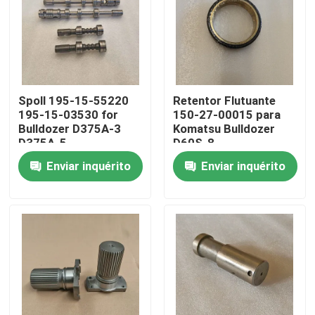
Spoll 195-15-55220
Retentor Flutuante
195-15-03530 for
150-27-00015 para
Bulldozer D375A-3
Komatsu Bulldozer
D375A-5
D60S-8
Enviar inquérito
Enviar inquérito
Início
Produtos
Vídeos