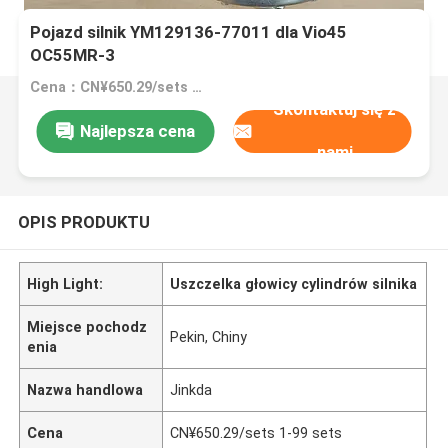
Pojazd silnik YM129136-77011 dla Vio45
OC55MR-3
Cena：CN¥650.29/sets 1-99 sets
Skontaktuj się z
Najlepsza cena
nami
OPIS PRODUKTU
High Light:
Uszczelka głowicy cylindrów silnika
Miejsce pochodz
Pekin, Chiny
enia
Nazwa handlowa
Jinkda
Cena
CN¥650.29/sets 1-99 sets