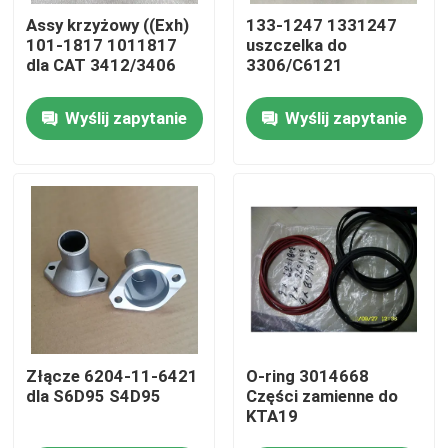
Assy krzyżowy ((Exh)
133-1247 1331247
101-1817 1011817
uszczelka do
O nas
dla CAT 3412/3406
3306/C6121
Wyślij zapytanie
Wyślij zapytanie
Wycieczka po fabryce
Kontrola jakości
Skontaktuj się z nami
Aktualności
pobierz
Złącze 6204-11-6421
O-ring 3014668
dla S6D95 S4D95
Części zamienne do
KTA19
Blog