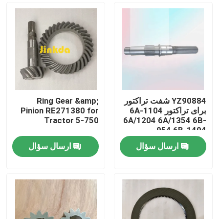
YZ90884 شفت تراکتور
Ring Gear &amp;
برای تراکتور 6A-1104
Pinion RE271380 for
Tractor 5-750
6A/1204 6A/1354 6B-
954 6B-1404
904/1204/6B1204/6B1404
ارسال سؤال
ارسال سؤال
خانه
محصولات
ویدیو