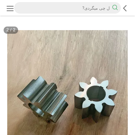
2
/
2