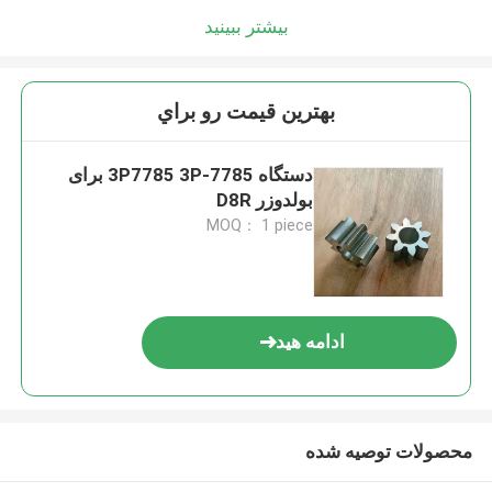
بیشتر ببینید
بهترين قيمت رو براي
دستگاه 3P7785 3P-7785 برای
بولدوزر D8R
MOQ： 1 piece
ادامه هید
محصولات توصیه شده