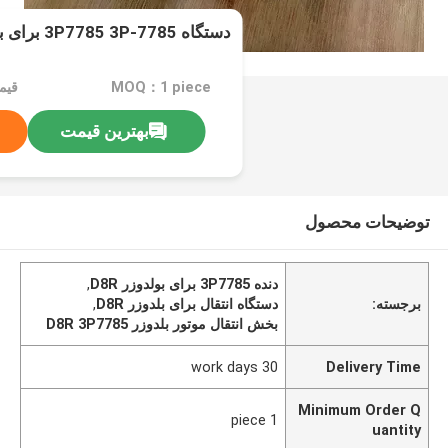
دستگاه 3P7785 3P-7785 برای بولدوزر D8R
MOQ：1 piece
قیمت：iece
بهترین قیمت
توضیحات محصول
دنده 3P7785 برای بولدوزر D8R
,
برجسته:
دستگاه انتقال برای بلدوزر D8R
,
بخش انتقال موتور بلدوزر D8R 3P7785
30 work days
Delivery Time
Minimum Order Q
1 piece
uantity