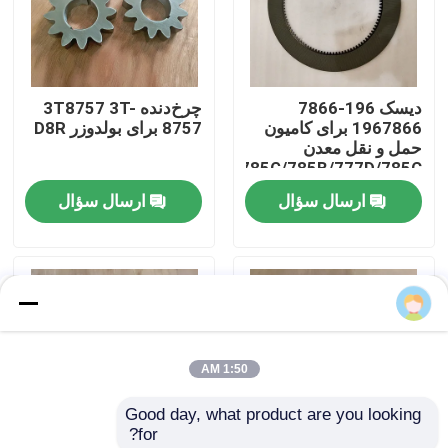
درباره ما
دیسک 196-7866
چرخ‌دنده 3T8757 3T-
بازدید از کارخانه
1967866 برای کامیون
8757 برای بولدوزر D8R
حمل و نقل معدن
785G/785B/777D/785C
کنترل کیفیت
ارسال سؤال
ارسال سؤال
تماس با ما
اخبار
1:50 AM
دانلود
Good day, what product are you looking 
for?
وبلاگ