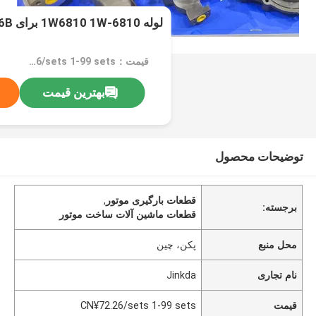
لوله 1W6810 1W-6810 برای CAT 3306B
قیمت：CN¥72.26/sets 1-99 sets
بهترین قیمت
توضیحات محصول
قطعات بارگیری موتور
,
برجسته:
قطعات ماشین آلات ساخت موتور
محل منبع
پکن، چین
نام تجاری
Jinkda
قیمت
CN¥72.26/sets 1-99 sets