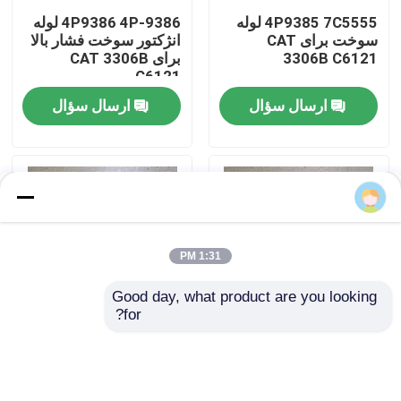
4P9385 7C5555 لوله
4P9386 4P-9386 لوله
سوخت برای CAT
انژکتور سوخت فشار بالا
درباره ما
3306B C6121
برای CAT 3306B
C6121
ارسال سؤال
ارسال سؤال
بازدید از کارخانه
کنترل کیفیت
تماس با ما
1:31 PM
اخبار
Good day, what product are you looking 
for?
دانلود
صفحه ۴۱۹-۱۵-۱۲۳۱۰
دیسک 419-15-12290
برای بارگذاری WA300-۱
برای لودر WA200-1
WA300-1
وبلاگ