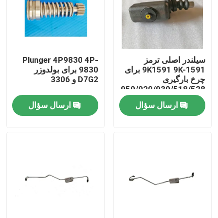
سیلندر اصلی ترمز
Plunger 4P9830 4P-
9K1591 9K-1591 برای
9830 برای بولدوزر
چرخ بارگیری
D7G2 و 3306
950/920/930/518/528
ارسال سؤال
ارسال سؤال
خانه
محصولات
ویدیو