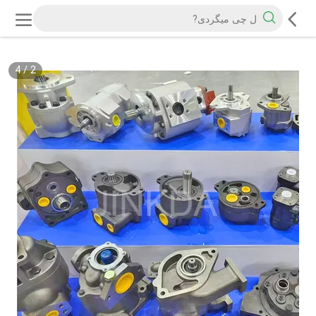
4
/
2