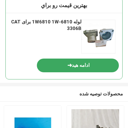
بهترين قيمت رو براي
لوله 1W6810 1W-6810 برای CAT
3306B
ادامه هید
محصولات توصیه شده