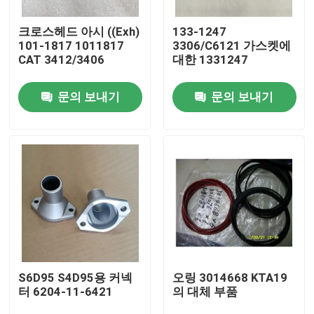
크로스헤드 아시 ((Exh)
133-1247
우리 에 관한 것
101-1817 1011817
3306/C6121 가스켓에
CAT 3412/3406
대한 1331247
공장 투어
문의 보내기
문의 보내기
품질 관리
저희와 연락
뉴스
다운로드
S6D95 S4D95용 커넥
오링 3014668 KTA19
터 6204-11-6421
의 대체 부품
블로그