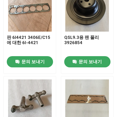
판 6I4421 3406E/C15
QSL9.3용 팬 풀리
에 대한 6I-4421
3926854
문의 보내기
문의 보내기
홈
제품
비디오