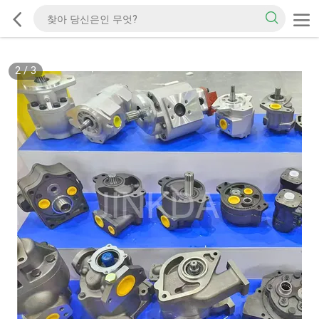
2
/
3