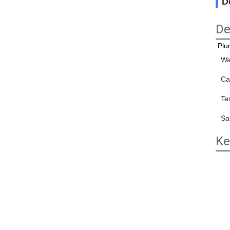
D
De
Plu
Wa
Ca
Te
Sa
Ke