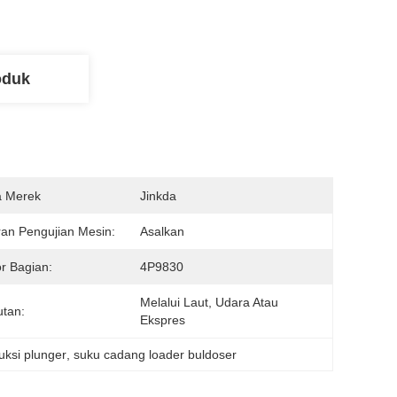
oduk
 Merek
Jinkda
an Pengujian Mesin:
Asalkan
r Bagian:
4P9830
Melalui Laut, Udara Atau 
tan:
Ekspres
uksi plunger
, 
suku cadang loader buldoser