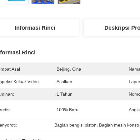
Informasi Rinci
Deskripsi Pr
nformasi Rinci
empat Asal
Beijing, Cina
Nama
speksi Keluar Video:
Asalkan
Lapor
aminan:
1 Tahun
Nomo
ndisi:
100% Baru
Angku
enyoroti:
Bagian pengisi piston
, 
Bagian mesin konstr