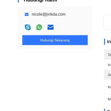
nicole@jinkda.com
Hubungi Sekarang
I
T
In
J
Ko
M