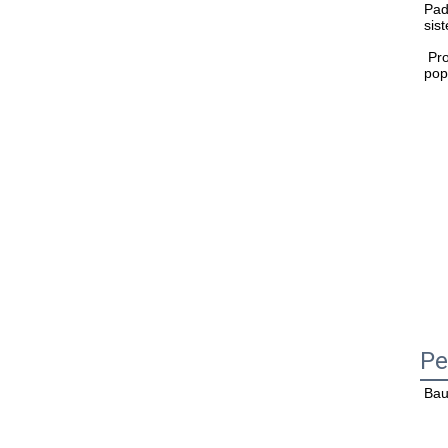
Pad
sis
 Produk kami telah diekspor ke banyak negara di Asia Tenggara, Amerika Selatan, Afrika, Timur Tengah, dan Eropa dan sangat 
pop
Pe
Bau