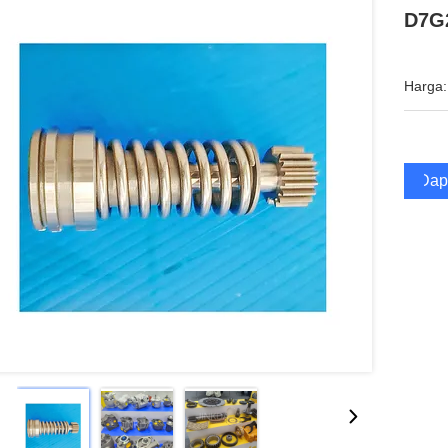
D7G
Harga:
Dap