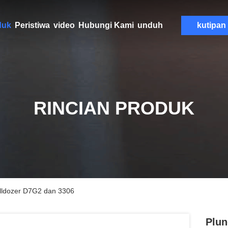
duk
Peristiwa
video
Hubungi Kami
unduh
kutipan
RINCIAN PRODUK
lldozer D7G2 dan 3306
Plun