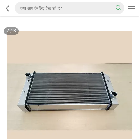
2
/
3