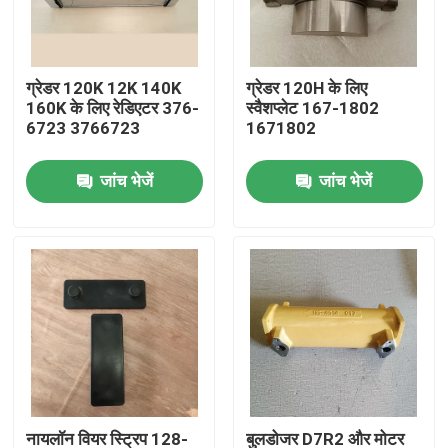
हमारे बारे में
ग्रेडर 120K 12K 140K
ग्रेडर 120H के लिए
160K के लिए रेडिएटर 376-
स्वैशप्लेट 167-1802
फ़ैक्टरी टूर
6723 3766723
1671802
जांच भेजें
जांच भेजें
गुणवत्ता नियंत्रण
हमसे संपर्क करें
समाचार
डाउनलोड
ब्लॉग
नायलॉन वियर स्ट्रिप 128-
बुलडोजर D7R2 और मोटर