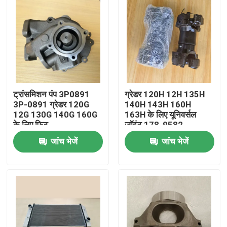
ट्रांसमिशन पंप 3P0891
ग्रेडर 120H 12H 135H
3P-0891 ग्रेडर 120G
140H 143H 160H
12G 130G 140G 160G
163H के लिए यूनिवर्सल
के लिए फ़िट
जॉइंट 178-9582
1789582 178-9583
जांच भेजें
जांच भेजें
1789583
घर
उत्पादों
वीडियो