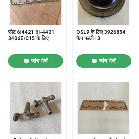
प्लेट 6I4421 6I-4421
QSL9 के लिए 3926854
3406E/C15 के लिए
फैन पल्ली।3
जांच भेजें
जांच भेजें
घर
उत्पादों
वीडियो