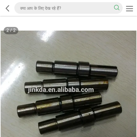
2
/
2