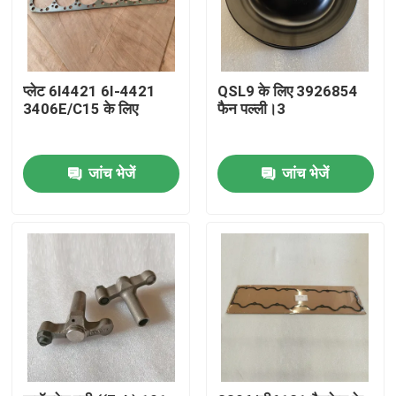
प्लेट 6I4421 6I-4421
QSL9 के लिए 3926854
3406E/C15 के लिए
फैन पल्ली।3
जांच भेजें
जांच भेजें
घर
उत्पादों
वीडियो