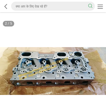
2
/
5