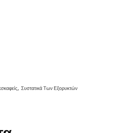
κσκαφείς
,
Συστατικά Των Εξορυκτών
τα