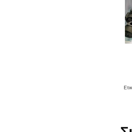
Ετι
Σ