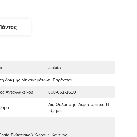
ϊόντος
α
Jinkda
ση Δοκιμής Μηχανημάτων:
Παρέχεται
ός Ανταλλακτικού:
600-651-1610
Δια Θαλάσσης, Αεροπορικώς Ή 
φορά:
Εξπρές
θεσία Εκθεσιακού Χώρου:
Κανένας