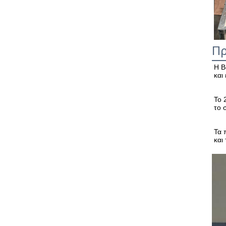
Πρ
Η B
και
Το 
το 
Τα 
και