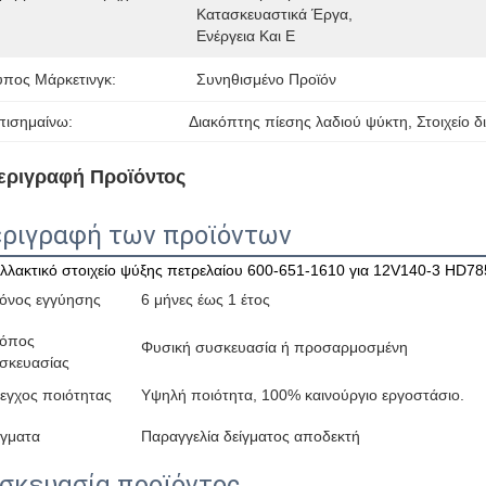
Κατασκευαστικά Έργα, 
Ενέργεια Και Ε
ύπος Μάρκετινγκ:
Συνηθισμένο Προϊόν
πισημαίνω:
Διακόπτης πίεσης λαδιού ψύκτη
, 
Στοιχείο 
εριγραφή Προϊόντος
ριγραφή των προϊόντων
λλακτικό στοιχείο ψύξης πετρελαίου 600-651-1610 για 12V140-3 HD78
όνος εγγύησης
6 μήνες έως 1 έτος
όπος
Φυσική συσκευασία ή προσαρμοσμένη
σκευασίας
εγχος ποιότητας
Υψηλή ποιότητα, 100% καινούργιο εργοστάσιο.
ίγματα
Παραγγελία δείγματος αποδεκτή
σκευασία προϊόντος