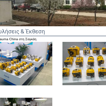
λήσεις & Έκθεση
auma China στη Σαγκάη