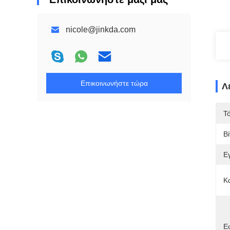
nicole@jinkda.com
Επικοινωνήστε τώρα
Λ
Τ
Β
Ε
Κ
Ε