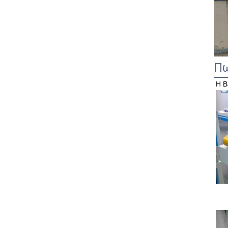
Πω
Η B