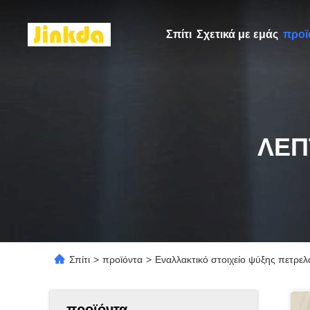
Σπίτι
Σχετικά με εμάς
προϊ
ΛΕΠ
Σπίτι
>
προϊόντα
>
Εναλλακτικό στοιχείο ψύξης πετρε
προϊόντα