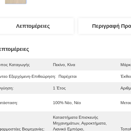
Λεπτομέρειες
Περιγραφή Προ
επτομέρειες
όπος Καταγωγής
Πεκίνο, Κίνα
Μάρκ
ίντεο Εξερχόμενη-Επιθεώρηση:
Παρέχεται
Έκθε
γγύηση:
1 Έτος
Αριθμ
ατάσταση:
100% Νέο, Νέο
Μετα
Καταστήματα Επισκευής 
Μηχανημάτων, Αγροκτήματα, 
φαρμοστέες Βιομηχανίες:
Λιανικό Εμπόριο, 
Τοπο