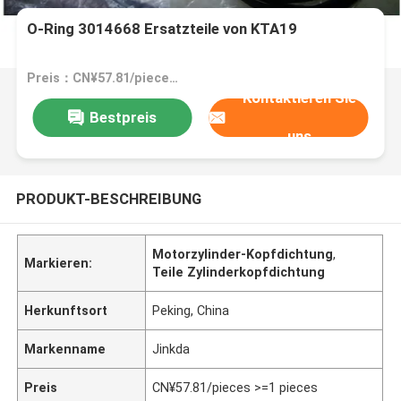
O-Ring 3014668 Ersatzteile von KTA19
Preis：CN¥57.81/pieces >=1 pieces
Kontaktieren Sie
Bestpreis
uns
PRODUKT-BESCHREIBUNG
Motorzylinder-Kopfdichtung
,
Markieren:
Teile Zylinderkopfdichtung
Herkunftsort
Peking, China
Markenname
Jinkda
Preis
CN¥57.81/pieces >=1 pieces