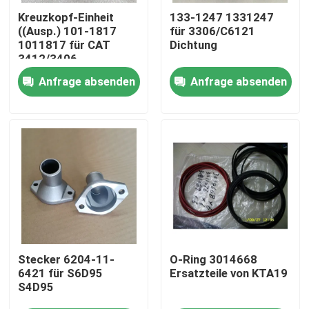
Kreuzkopf-Einheit
133-1247 1331247
((Ausp.) 101-1817
für 3306/C6121
Über uns
1011817 für CAT
Dichtung
3412/3406
Anfrage absenden
Anfrage absenden
Werksbesichtigung
Qualitätskontrolle
Kontakt mit uns
Neuigkeiten
Herunterladen
Stecker 6204-11-
O-Ring 3014668
6421 für S6D95
Ersatzteile von KTA19
S4D95
Blog