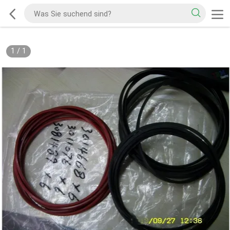
1
/
1