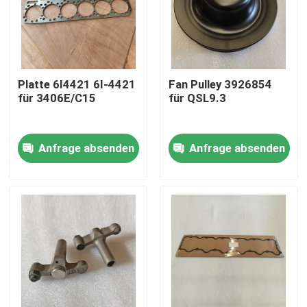
Platte 6I4421 6I-4421
Fan Pulley 3926854
für 3406E/C15
für QSL9.3
Anfrage absenden
Anfrage absenden
Heim
Produkte
Videos